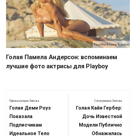
Голая Памела Андерсон: вспоминаем
лучшие фото актрисы для Playboy
Навигация
по
Предыдущая Звезда
Следующая Звезда
Предыдущая
Следующая
записям
Голая Деми Роуз
Голая Кайя Гербер:
Звезда:
Звезда:
Показала
Дочь Известной
Подписчикам
Модели Публично
Идеальное Тело
Обнажилась