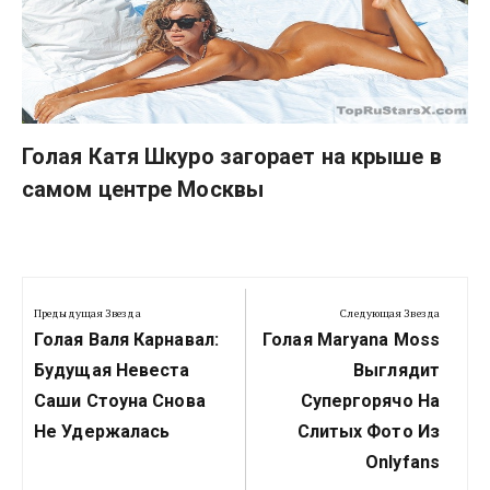
Голая Катя Шкуро загорает на крыше в
самом центре Москвы
Навигация
по
Предыдущая Звезда
Следующая Звезда
Предыдущая
Следующая
записям
Голая Валя Карнавал:
Голая Maryana Moss
Звезда:
Звезда:
Будущая Невеста
Выглядит
Саши Стоуна Снова
Супергорячо На
Не Удержалась
Слитых Фото Из
Onlyfans