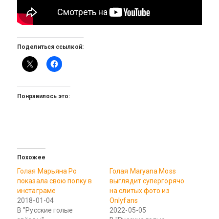
Поделиться ссылкой:
Понравилось это:
Похожее
Голая Марьяна Ро
Голая Maryana Moss
показала свою попку в
выглядит супергорячо
инстаграме
на слитых фото из
2018-01-04
Onlyfans
В "Русские голые
2022-05-05